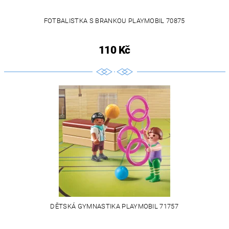
FOTBALISTKA S BRANKOU PLAYMOBIL 70875
110 Kč
DĚTSKÁ GYMNASTIKA PLAYMOBIL 71757