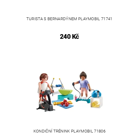
TURISTA S BERNARDÝNEM PLAYMOBIL 71741
240 Kč
KONDIČNÍ TRÉNINK PLAYMOBIL 71806