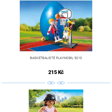
BASKETBALISTÉ PLAYMOBIL 9210
215 Kč