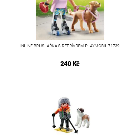
INLINE BRUSLAŘKA S RETRÍVREM PLAYMOBIL 71739
240 Kč