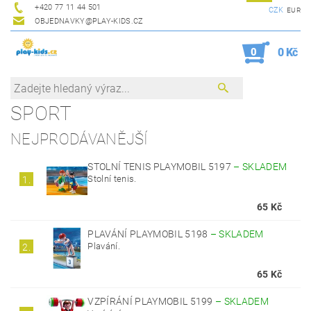
+420 77 11 44 501
CZK
EUR
OBJEDNAVKY@PLAY-KIDS.CZ
0
0 Kč
SPORT
NEJPRODÁVANĚJŠÍ
STOLNÍ TENIS PLAYMOBIL 5197
–
SKLADEM
Stolní tenis.
1.
65 Kč
PLAVÁNÍ PLAYMOBIL 5198
–
SKLADEM
Plavání.
2.
65 Kč
VZPÍRÁNÍ PLAYMOBIL 5199
–
SKLADEM