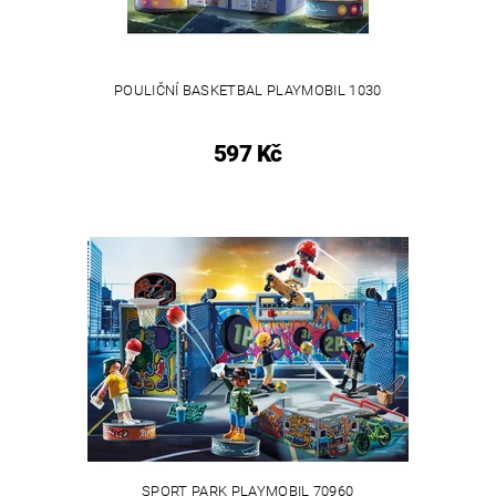
POULIČNÍ BASKETBAL PLAYMOBIL 1030
597 Kč
SPORT PARK PLAYMOBIL 70960