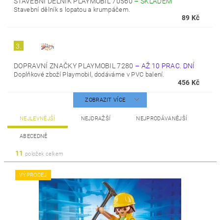
STAVEBNÍ DĚLNÍK PLAYMOBIL 70560
–
SKLADEM
Stavební dělník s lopatou a krumpáčem.
89 Kč
3.
DOPRAVNÍ ZNAČKY PLAYMOBIL 7280
–
AŽ 10 PRAC. DNÍ
Doplňkové zboží Playmobil, dodáváme v PVC balení.
456 Kč
ZOBRAZIT VÍCE
NEJLEVNĚJŠÍ
NEJDRAŽŠÍ
NEJPRODÁVANĚJŠÍ
ABECEDNĚ
11
položek celkem
VÝPRODEJ