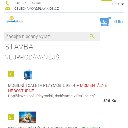
+420 77 11 44 501
CZK
EUR
OBJEDNAVKY@PLAY-KIDS.CZ
0
0 Kč
STAVBA
NEJPRODÁVANĚJŠÍ
1.
MOBILNÍ TOALETA PLAYMOBIL 9844
–
MOMENTÁLNĚ
NEDOSTUPNÉ
Doplňkové zboží Playmobil, dodáváme v PVC balení.
316 Kč
2.