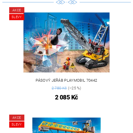
AKCE
SLEVY
PÁSOVÝ JEŘÁB PLAYMOBIL 70442
2 780 Kč
(–25 %)
2 085 Kč
AKCE
SLEVY