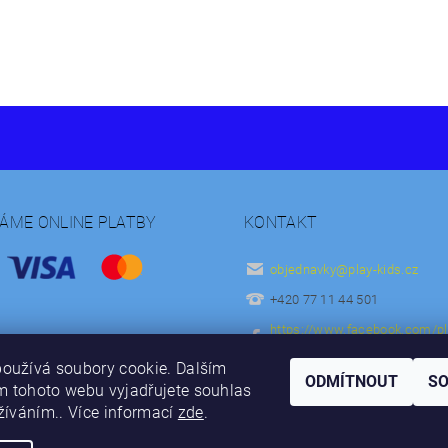
MÁME ONLINE PLATBY
KONTAKT
ny osobních údajů
objednavky
@
play-kids.cz
+420 77 11 44 501
https://www.facebook.com/pl
z-131535170193238/
oužívá soubory cookie. Dalším
play.kids.cz
ODMÍTNOUT
S
 tohoto webu vyjadřujete souhlas
užíváním.. Více informací
zde
.