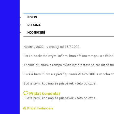
POPIS
DISKUZE
HODNOCENÍ
Novinka 2022 - v prodeji od 16.7.2022.
Park s basketbalovým košem, bruslařskou rampou a střeleck
Třídílná bruslařská rampa může být přestavěna pro různé trik
Skvělé herní funkce s pěti figurkami PLAYMOBIL a mnoha do
Buďte první, kdo napíše příspěvek k této položce.
Přidat komentář
Buďte první, kdo napíše příspěvek k této položce.
Přidat hodnocení