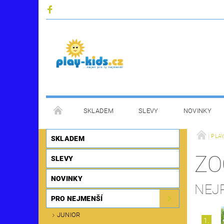
SKLADEM
SLEVY
NOVINKY
PLA
SKLADEM
ZO
SLEVY
NOVINKY
NEJ
PRO NEJMENŠÍ
JUNIOR
1.