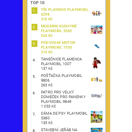
TOP 10
TŘI PLAYMOS PLAYMOBIL
6298
316 Kč
MODERNÍ KUCHYNĚ
PLAYMOBIL 5582
524 Kč
PODVODNÍ MOTOR
PLAYMOBIL 7350
210 Kč
TANEČNICE FLAMENCA
PLAYMOBIL 1007
137 Kč
POŠŤAČKA PLAYMOBIL
9806
263 Kč
PATRO PRO VELKÝ
DOMEČEK PRO PANENKY
PLAYMOBIL 9849
1 053 Kč
DÁMA SE PSY PLAYMOBIL
5380
135 Kč
STAVEBNÍ JEŘÁB NA