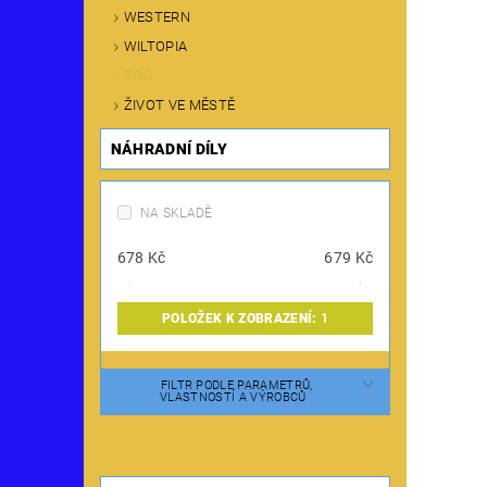
WESTERN
WILTOPIA
ZOO
ŽIVOT VE MĚSTĚ
NÁHRADNÍ DÍLY
NA SKLADĚ
678
Kč
679
Kč
POLOŽEK K ZOBRAZENÍ:
1
FILTR PODLE PARAMETRŮ,
VLASTNOSTÍ A VÝROBCŮ