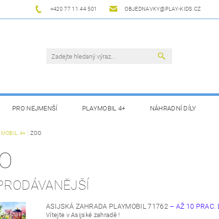
+420 77 11 44 501
OBJEDNAVKY@PLAY-KIDS.CZ
PRO NEJMENŠÍ
PLAYMOBIL 4+
NÁHRADNÍ DÍLY
YMOBIL 4+
ZOO
O
PRODÁVANĚJŠÍ
ASIJSKÁ ZAHRADA PLAYMOBIL 71762
–
AŽ 10 PRAC. 
Vítejte v Asijské zahradě !