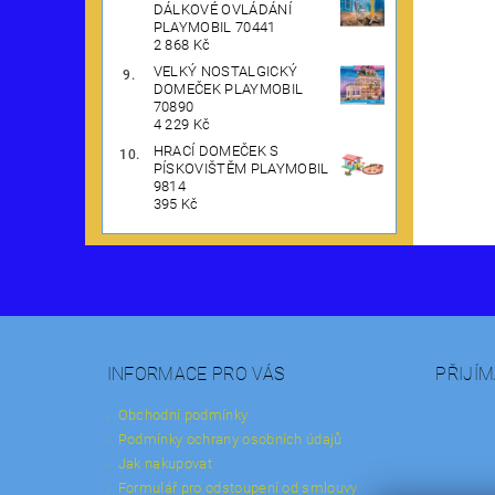
DÁLKOVÉ OVLÁDÁNÍ
PLAYMOBIL 70441
2 868 Kč
VELKÝ NOSTALGICKÝ
DOMEČEK PLAYMOBIL
70890
4 229 Kč
HRACÍ DOMEČEK S
PÍSKOVIŠTĚM PLAYMOBIL
9814
395 Kč
INFORMACE PRO VÁS
PŘIJÍ
Obchodní podmínky
Podmínky ochrany osobních údajů
Jak nakupovat
Formulář pro odstoupení od smlouvy