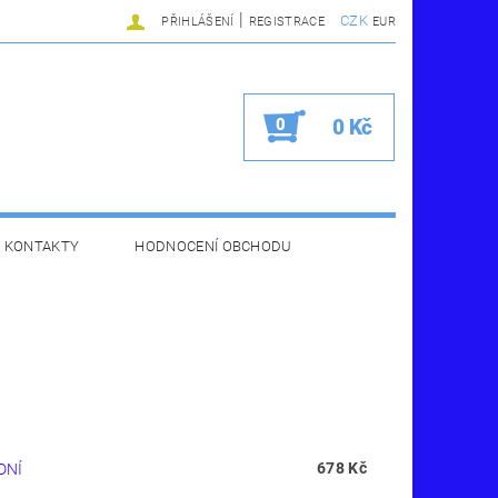
|
CZK
PŘIHLÁŠENÍ
REGISTRACE
EUR
0
0 Kč
KONTAKTY
HODNOCENÍ OBCHODU
678 Kč
DNÍ