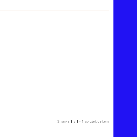
1
1
1
Stránka
z
-
položek celkem