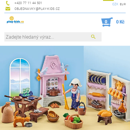
+420 77 11 44 501
CZK
EUR
OBJEDNAVKY@PLAY-KIDS.CZ
0
0 Kč