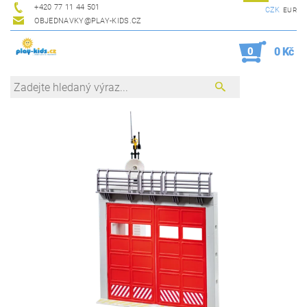
+420 77 11 44 501
CZK
EUR
OBJEDNAVKY@PLAY-KIDS.CZ
0
0 Kč