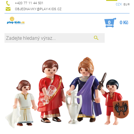
+420 77 11 44 501
CZK
EUR
OBJEDNAVKY@PLAY-KIDS.CZ
0
0 Kč