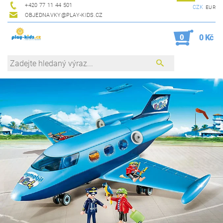
+420 77 11 44 501
CZK
EUR
OBJEDNAVKY@PLAY-KIDS.CZ
0
0 Kč