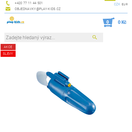
+420 77 11 44 501
CZK
EUR
OBJEDNAVKY@PLAY-KIDS.CZ
0
0 Kč
AKCE
SLEVY