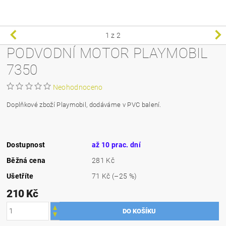
1
z 2
PODVODNÍ MOTOR PLAYMOBIL
7350
Neohodnoceno
Doplňkové zboží Playmobil, dodáváme v PVC balení.
Dostupnost
až 10 prac. dní
Běžná cena
281 Kč
Ušetříte
71 Kč
(–25 %)
210 Kč