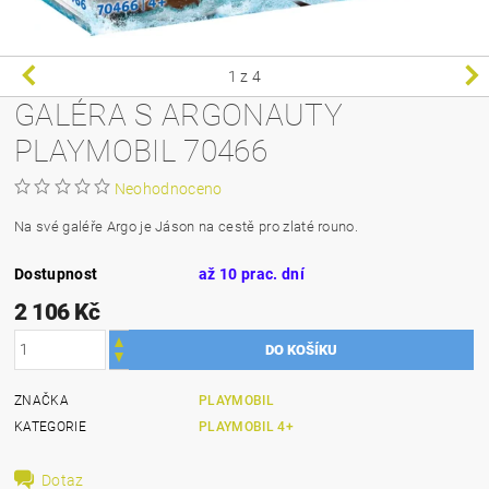
1
z 4
GALÉRA S ARGONAUTY
PLAYMOBIL 70466
Neohodnoceno
Na své galéře Argo je Jáson na cestě pro zlaté rouno.
Dostupnost
až 10 prac. dní
2 106 Kč
ZNAČKA
PLAYMOBIL
KATEGORIE
PLAYMOBIL 4+
Dotaz