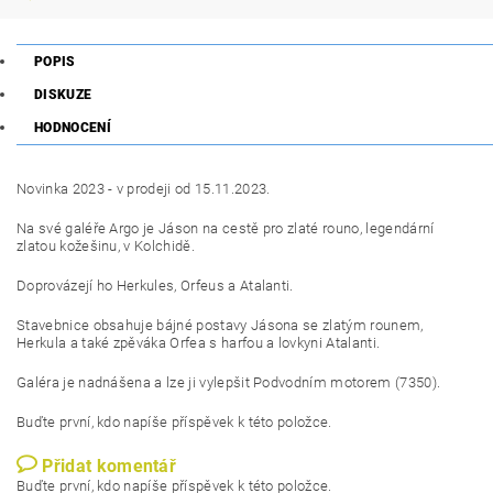
POPIS
DISKUZE
HODNOCENÍ
Novinka 2023 - v prodeji od 15.11.2023.
Na své galéře Argo je Jáson na cestě pro zlaté rouno, legendární
zlatou kožešinu, v Kolchidě.
Doprovázejí ho Herkules, Orfeus a Atalanti.
Stavebnice obsahuje bájné postavy Jásona se zlatým rounem,
Herkula a také zpěváka Orfea s harfou a lovkyni Atalanti.
Galéra je nadnášena a lze ji vylepšit Podvodním motorem (7350).
Buďte první, kdo napíše příspěvek k této položce.
Přidat komentář
Buďte první, kdo napíše příspěvek k této položce.