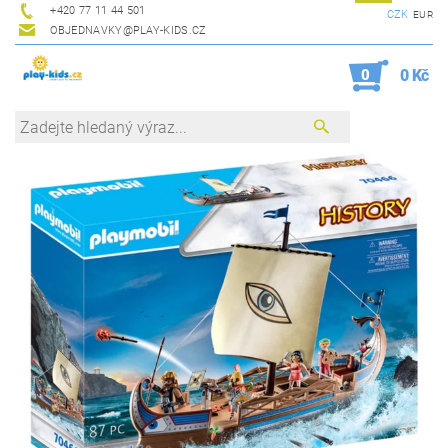
+420 77 11 44 501
CZK
EUR
OBJEDNAVKY@PLAY-KIDS.CZ
0
0 Kč