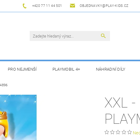
+420 77 11 44 501
OBJEDNAVKY@PLAY-KIDS.CZ
PRO NEJMENŠÍ
PLAYMOBIL 4+
NÁHRADNÍ DÍLY
 4896
XXL 
PLAY
Ne