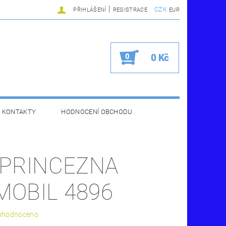
|
CZK
PŘIHLÁŠENÍ
REGISTRACE
EUR
0
0 Kč
KONTAKTY
HODNOCENÍ OBCHODU
- PRINCEZNA
MOBIL 4896
ohodnoceno