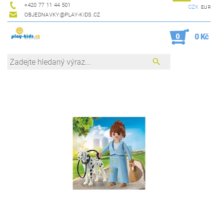
+420 77 11 44 501
CZK
EUR
OBJEDNAVKY@PLAY-KIDS.CZ
0
0 Kč